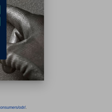
/consumers/odr/
.