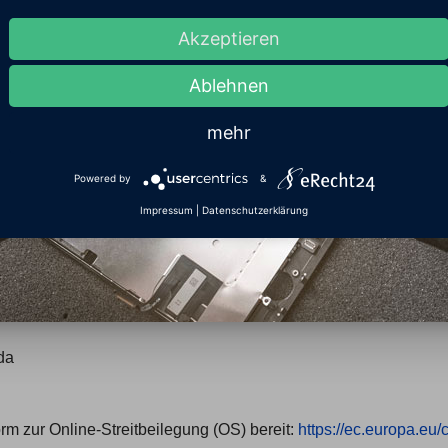
27 a Umsatzsteuergesetz:
Akzeptieren
rsicherung
Ablehnen
mehr
Powered by
&
Impressum
|
Datenschutzerklärung
da
rm zur Online-Streitbeilegung (OS) bereit:
https://ec.europa.eu