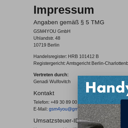
Impressum
Angaben gemäß § 5 TMG
GSM4YOU GmbH
Uhlandstr. 48
10719 Berlin
Handelsregister: HRB 101412 B
Registergericht: Amtsgericht Berlin-Charlotten
Vertreten durch:
Genadi Wulfovitch
Kontakt
Telefon: +49 30 89 00 92 27
E-Mail:
gsm4you@gmx.de
Umsatzsteuer-ID